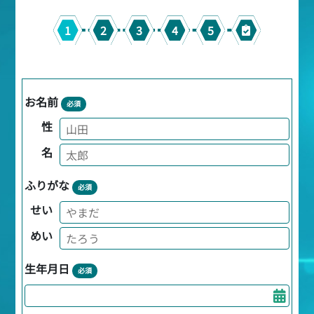
1
2
3
4
5
お名前
必須
性
名
ふりがな
必須
せい
めい
生年月日
必須