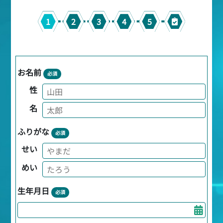
1
2
3
4
5
お名前
必須
性
名
ふりがな
必須
せい
めい
生年月日
必須