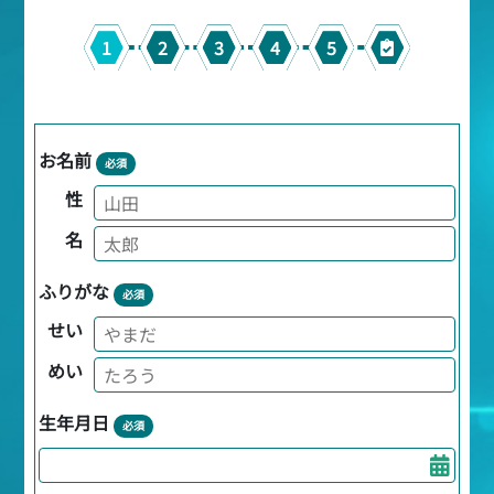
1
2
3
4
5
お名前
必須
性
名
ふりがな
必須
せい
めい
生年月日
必須