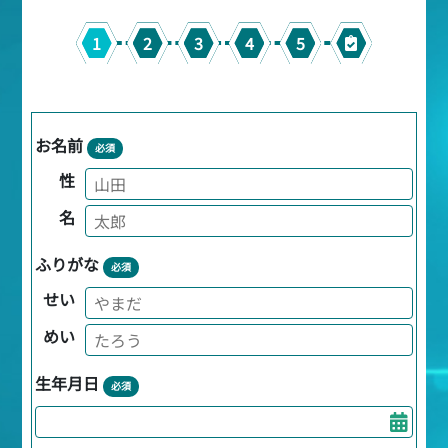
1
2
3
4
5
お名前
必須
性
名
ふりがな
必須
せい
めい
生年月日
必須