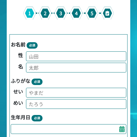
1
2
3
4
5
お名前
必須
性
名
ふりがな
必須
せい
めい
生年月日
必須