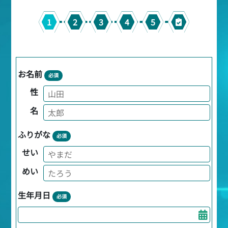
1
2
3
4
5
お名前
必須
性
名
ふりがな
必須
せい
めい
生年月日
必須