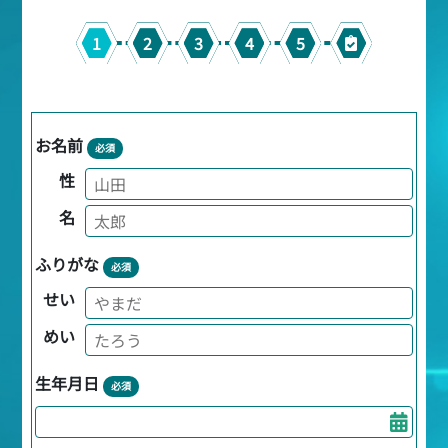
1
2
3
4
5
お名前
必須
性
名
ふりがな
必須
せい
めい
生年月日
必須