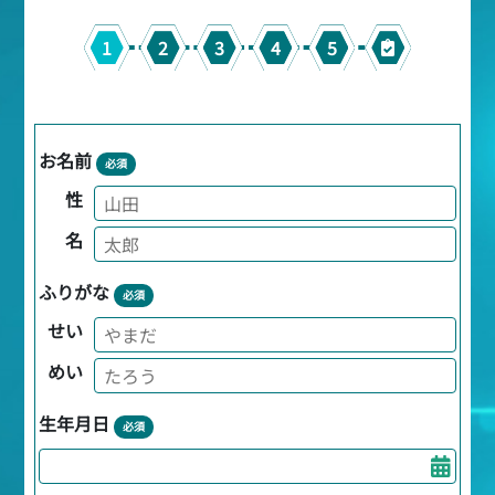
1
2
3
4
5
お名前
必須
性
名
ふりがな
必須
せい
めい
生年月日
必須