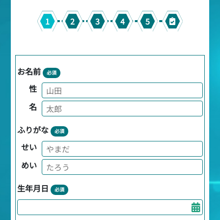
1
2
3
4
5
お名前
必須
性
名
ふりがな
必須
せい
めい
生年月日
必須