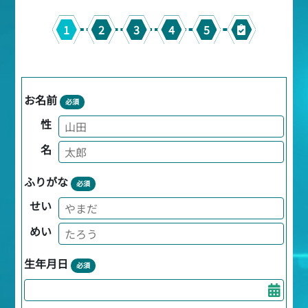
1
2
3
4
5
お名前
必須
性
名
ふりがな
必須
せい
めい
生年月日
必須