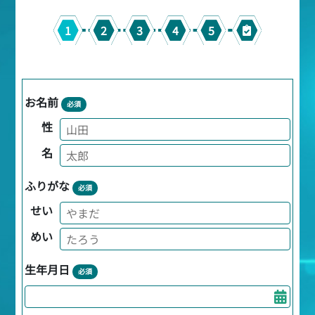
1
2
3
4
5
お名前
必須
性
名
ふりがな
必須
せい
めい
生年月日
必須