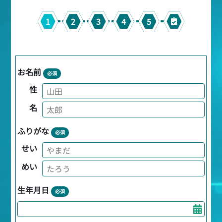
1
2
3
4
5
お名前
必須
性
名
ふりがな
必須
せい
めい
生年月日
必須