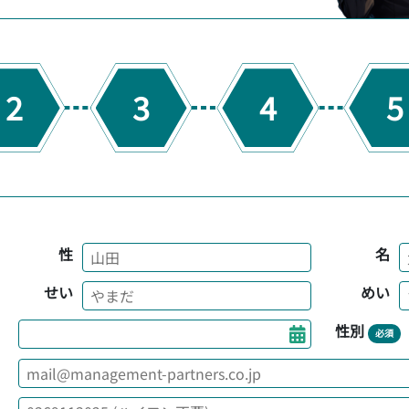
2
3
4
5
性
名
せい
めい
性別
必須