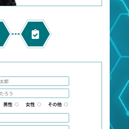
男性
女性
その他