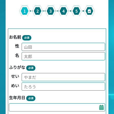
1
2
3
4
5
お名前
必須
性
名
ふりがな
必須
せい
めい
生年月日
必須