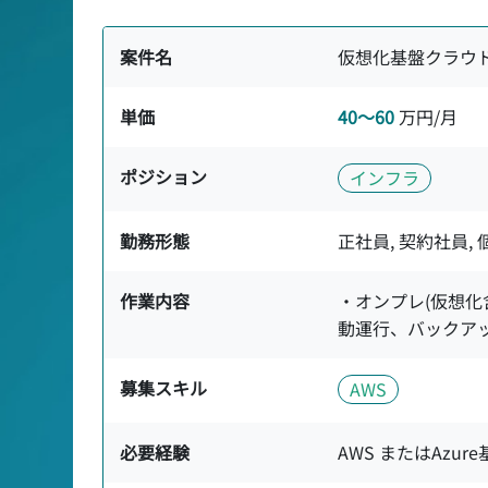
案件名
仮想化基盤クラウ
単価
40〜60
万円/月
ポジション
インフラ
勤務形態
正社員, 契約社員,
作業内容
・オンプレ(仮想化
動運行、バックア
募集スキル
AWS
必要経験
AWS またはAzu