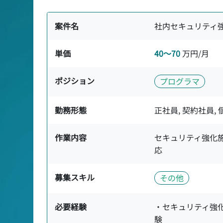
案件名
社内セキュリティ
単価
40〜70
万円/月
ポジション
プログラマ
勤務形態
正社員, 契約社員,
作業内容
セキュリティ強化
応
募集スキル
その他
必要経験
・セキュリティ強化
験