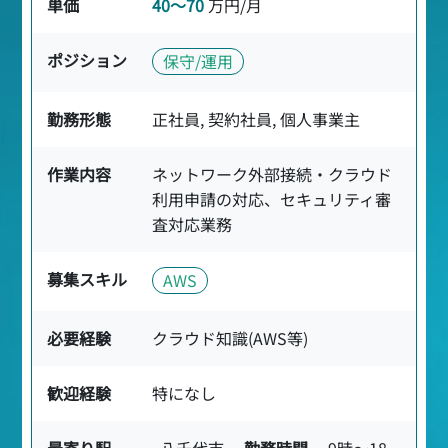
単価
40〜70
万円/月
ポジション
保守/運用
勤務形態
正社員, 契約社員, 個人事業主
作業内容
ネットワーク外部接続・クラウド
利用申請の対応、セキュリティ審
査対応業務
募集スキル
AWS
必要経験
クラウド知識(AWS等)
歓迎経験
特になし
最寄り駅
八千代市
勤務時間
9時〜18