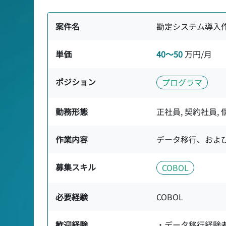
案件名
勘定システム導入
単価
40〜50
万円/月
ポジション
プログラマ
勤務形態
正社員, 契約社員,
作業内容
データ移行、およ
募集スキル
COBOL
必要経験
COBOL
歓迎経験
・データ移行経験