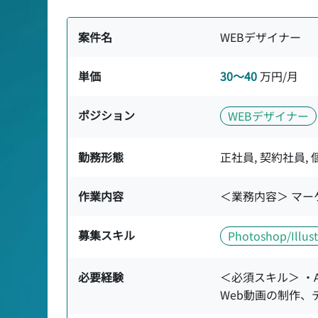
案件名
WEBデザイナー
単価
30〜40
万円/月
ポジション
WEBデザイナー
勤務形態
正社員, 契約社員,
作業内容
＜業務内容＞ マー
募集スキル
Photoshop/Illust
必要経験
＜必須スキル＞ ・A
Web動画の制作、